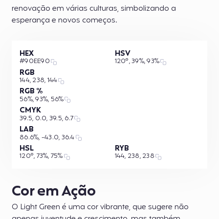
renovação em várias culturas, simbolizando a
esperança e novos começos.
HEX
HSV
#90EE90
120°, 39%, 93%
RGB
144, 238, 144
RGB %
56%, 93%, 56%
CMYK
39.5, 0.0, 39.5, 6.7
LAB
86.6%, -43.0, 36.4
HSL
RYB
120°, 73%, 75%
144, 238, 238
Cor em Ação
O Light Green é uma cor vibrante, que sugere não