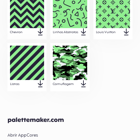
Chevron
Linhas Abstratas
Louis Vuitton
Listras
Camuflagem
Abrir App
Cores