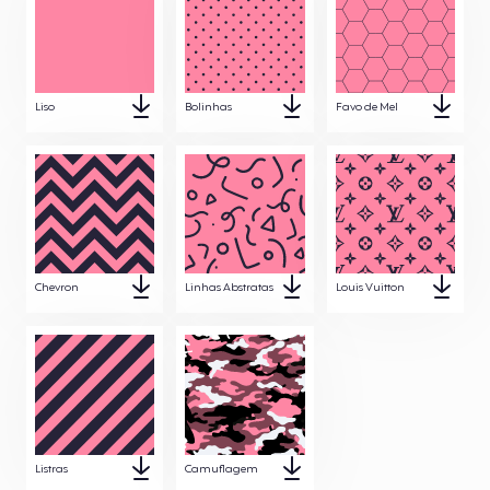
Liso
Bolinhas
Favo de Mel
Chevron
Linhas Abstratas
Louis Vuitton
Listras
Camuflagem