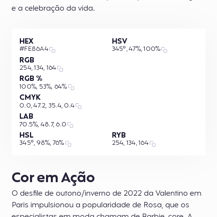
e a celebração da vida.
HEX
HSV
#FE86A4
345°, 47%, 100%
RGB
254, 134, 164
RGB %
100%, 53%, 64%
CMYK
0.0, 47.2, 35.4, 0.4
LAB
70.5%, 48.7, 6.0
HSL
RYB
345°, 98%, 76%
254, 134, 164
Cor em Ação
O desfile de outono/inverno de 2022 da Valentino em
Paris impulsionou a popularidade de Rosa, que os