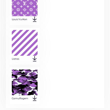
Louis Vuitton
Listras
Camuflagem