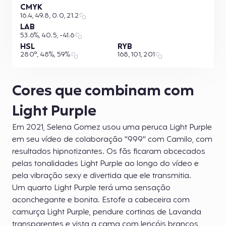
CMYK
16.4, 49.8, 0.0, 21.2
LAB
53.6%, 40.5, -41.6
HSL
RYB
280°, 48%, 59%
168, 101, 201
Cores que combinam com
Light Purple
Em 2021, Selena Gomez usou uma peruca Light Purple
em seu vídeo de colaboração "999" com Camilo, com
resultados hipnotizantes. Os fãs ficaram obcecados
pelas tonalidades Light Purple ao longo do vídeo e
pela vibração sexy e divertida que ele transmitia.
Um quarto Light Purple terá uma sensação
aconchegante e bonita. Estofe a cabeceira com
camurça Light Purple, pendure cortinas de Lavanda
transparentes e vista a cama com lençóis brancos