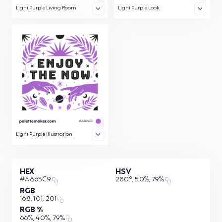
Light Purple Living Room
Light Purple Look
Light Purple Illustration
HEX
HSV
#A865C9
280°, 50%, 79%
RGB
168, 101, 201
RGB %
66%, 40%, 79%