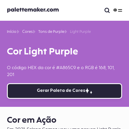
Início
Cores
Tons de Purple
Light Purple
Cor Light Purple
O código HEX da cor é #A865C9 e o RGB é 168, 101,
201
Gerar Paleta de Cores
Cor em Ação