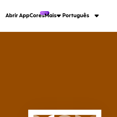
novo
Abrir App
Cores
Mais
Português