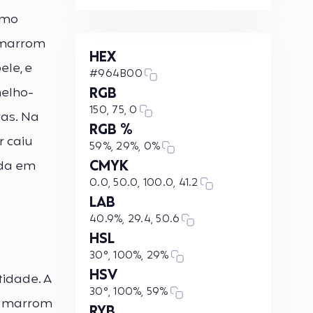
omo
o marrom
HEX
ele, e
#964B00
melho-
RGB
150, 75, 0
ras. Na
RGB %
r caiu
59%, 29%, 0%
CMYK
ada em
0.0, 50.0, 100.0, 41.2
LAB
40.9%, 29.4, 50.6
HSL
30°, 100%, 29%
HSV
idade. A
30°, 100%, 59%
 o marrom
RYB