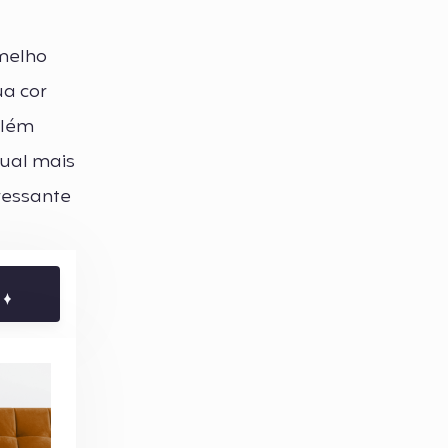
melho
a cor
Além
sual mais
ressante