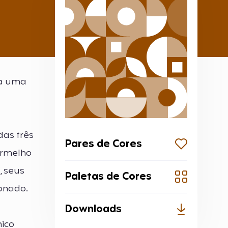
na uma
das três
Pares de Cores
ermelho
, seus
Paletas de Cores
onado.
Downloads
nico