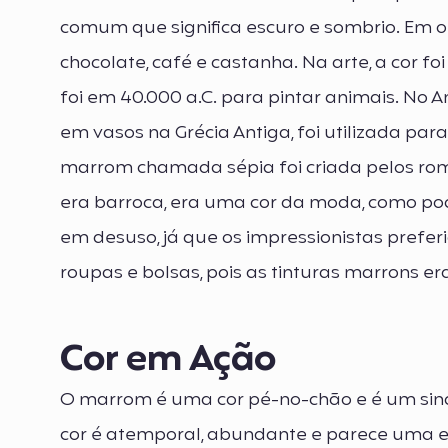
comum que significa escuro e sombrio. Em 
chocolate, café e castanha. Na arte, a cor f
foi em 40.000 a.C. para pintar animais. No Ant
em vasos na Grécia Antiga, foi utilizada pa
marrom chamada sépia foi criada pelos roma
era barroca, era uma cor da moda, como po
em desuso, já que os impressionistas prefer
roupas e bolsas, pois as tinturas marrons e
Cor em Ação
O marrom é uma cor pé-no-chão e é um sinal
cor é atemporal, abundante e parece uma e