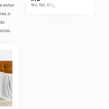
e estar
150, 150, 0
es, o
ndo
órios