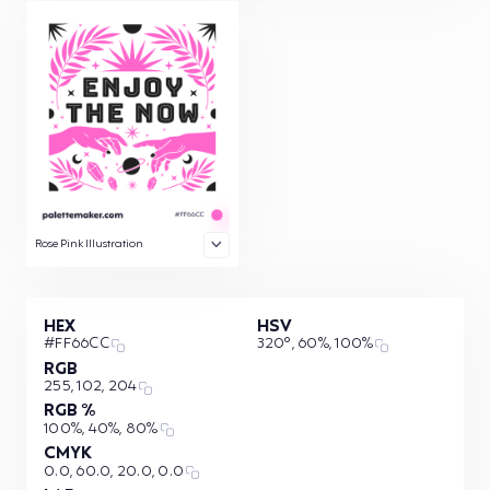
Rose Pink Illustration
HEX
HSV
#FF66CC
320°, 60%, 100%
RGB
255, 102, 204
RGB %
100%, 40%, 80%
CMYK
0.0, 60.0, 20.0, 0.0