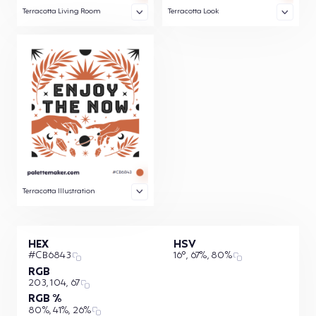
Terracotta Living Room
Terracotta Look
Terracotta Illustration
HEX
HSV
#CB6843
16°, 67%, 80%
RGB
203, 104, 67
RGB %
80%, 41%, 26%