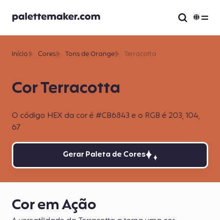
Início
Cores
Tons de Orange
Terracotta
Cor Terracotta
O código HEX da cor é #CB6843 e o RGB é 203, 104,
67
Gerar Paleta de Cores
Cor em Ação