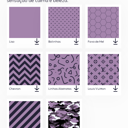
sensação de calma e beleza.
Liso
Bolinhas
Favo de Mel
Chevron
Linhas Abstratas
Louis Vuitton