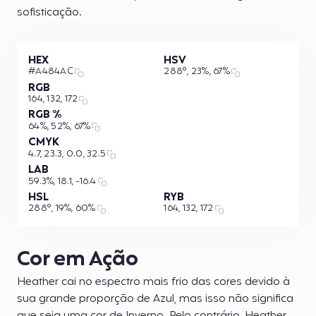
sofisticação.
HEX
HSV
#A484AC
288°, 23%, 67%
RGB
164, 132, 172
RGB %
64%, 52%, 67%
CMYK
4.7, 23.3, 0.0, 32.5
LAB
59.3%, 18.1, -16.4
HSL
RYB
288°, 19%, 60%
164, 132, 172
Cor em Ação
Heather cai no espectro mais frio das cores devido à
sua grande proporção de Azul, mas isso não significa