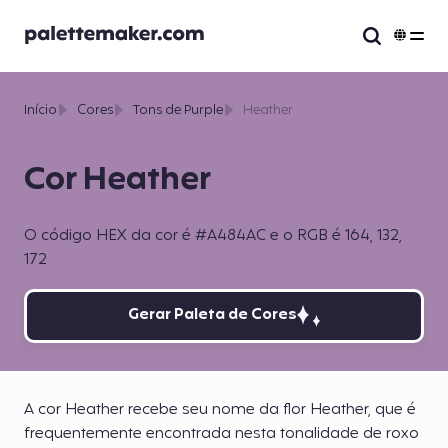
Início
Cores
Tons de Purple
Heather
Cor Heather
O código HEX da cor é #A484AC e o RGB é 164, 132,
172
Gerar Paleta de Cores
A cor Heather recebe seu nome da flor Heather, que é
frequentemente encontrada nesta tonalidade de roxo