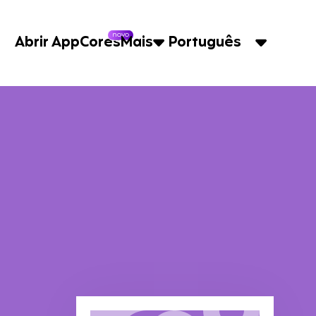
novo
Abrir App
Cores
Mais
Português