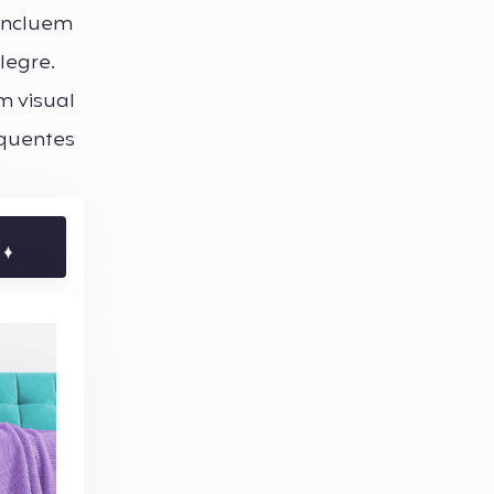
 incluem
legre.
m visual
 quentes