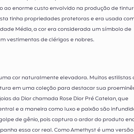
do ao enorme custo envolvido na produção de tintur
ista tinha propriedades protetoras e era usada c
 Idade Média, a cor era considerada um símbolo de
m vestimentas de clérigos e nobres.
 uma cor naturalmente elevadora. Muitos estilista
tura em uma coleção para destacar sua proeminên
 joias da Dior chamada Rose Dior Pré Catelan, que
tral e a maneira como luxo e paixão são infundid
olpe de gênio, pois captura o ardor do produto e
anha essa cor real. Como Amethyst é uma versão