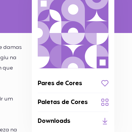
 de damas
rgiu na
m que
Pares de Cores
ir um
Paletas de Cores
Downloads
leza na