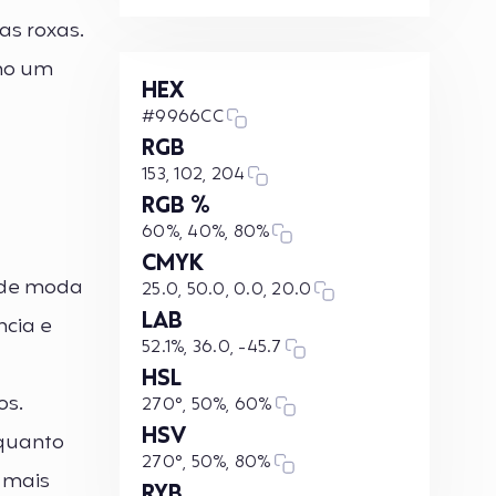
as roxas.
omo um
HEX
#9966CC
RGB
153, 102, 204
RGB %
60%, 40%, 80%
CMYK
s de moda
25.0, 50.0, 0.0, 20.0
LAB
cia e
52.1%, 36.0, -45.7
HSL
os.
270°, 50%, 60%
HSV
nquanto
270°, 50%, 80%
 mais
RYB