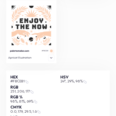
Apricot Illustration
HEX
HSV
#FBCEB1
24°, 29%, 98%
RGB
251, 206, 177
RGB %
98%, 81%, 69%
CMYK
0.0, 17.9, 29.5, 1.6