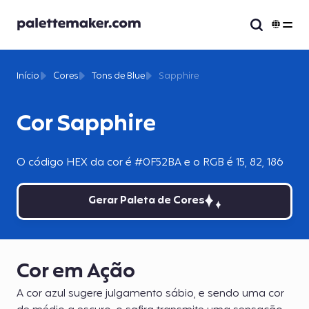
Início
Cores
Tons de Blue
Sapphire
Cor Sapphire
O código HEX da cor é #0F52BA e o RGB é 15, 82, 186
Gerar Paleta de Cores
Cor em Ação
A cor azul sugere julgamento sábio, e sendo uma cor