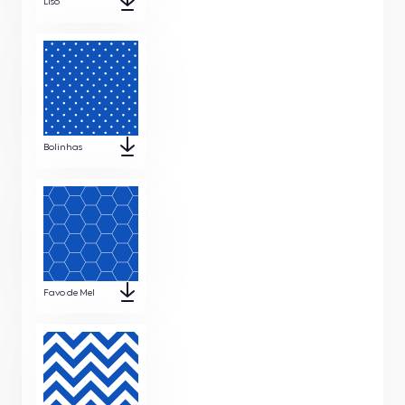
Liso
Bolinhas
Favo de Mel