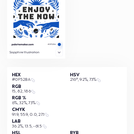
Sapphire Illustration
HEX
HSV
#0F52BA
216°, 92%, 73%
RGB
15, 82, 186
RGB %
6%, 32%, 73%
CMYK
91.9, 55.9, 0.0, 27.1
LAB
36.2%, 13.5, -61.5
HSL
RYB