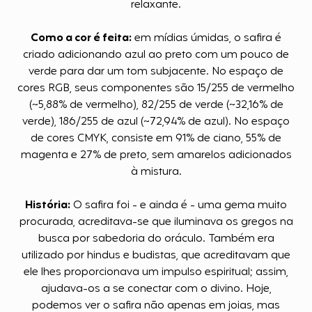
relaxante.
Como a cor é feita:
em mídias úmidas, o safira é
criado adicionando azul ao preto com um pouco de
verde para dar um tom subjacente. No espaço de
cores RGB, seus componentes são 15/255 de vermelho
(~5,88% de vermelho), 82/255 de verde (~32,16% de
verde), 186/255 de azul (~72,94% de azul). No espaço
de cores CMYK, consiste em 91% de ciano, 55% de
magenta e 27% de preto, sem amarelos adicionados
à mistura.
História:
O safira foi - e ainda é - uma gema muito
procurada, acreditava-se que iluminava os gregos na
busca por sabedoria do oráculo. Também era
utilizado por hindus e budistas, que acreditavam que
ele lhes proporcionava um impulso espiritual; assim,
ajudava-os a se conectar com o divino. Hoje,
podemos ver o safira não apenas em joias, mas