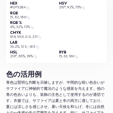
HEX
HSV
#0F52BA
216°, 92%, 73%
RGB
15, 82, 186
RGB %
6%, 32%, 73%
CMYK
91.9, 55.9, 0.0, 27.1
LAB
36.2%, 13.5, -61.5
HSL
RYB
216°, 85%, 39%
15, 63, 186
色の活用例
青色は賢明な判断を示唆しますが、中間的な暗い色合いが
サファイアに神秘的で魔法のような感覚を与えます。他の
青の色合いよりも、装飾の主色として使用するのが適切で
す。衣服では、サファイアは夏と冬の両方に適しており、
夏には涼しさを感じさせ、暑い天候を和らげ、冬には自然