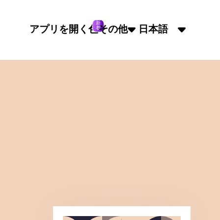
新
アプリを開く
色
その他
日本語
着