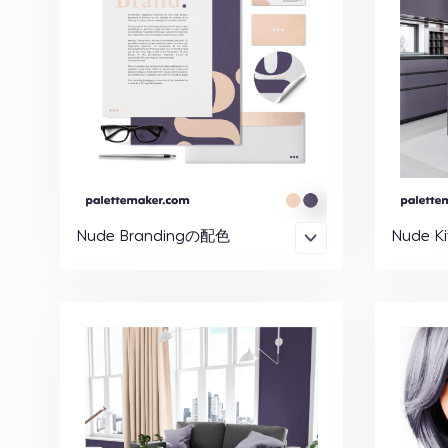
Nude Brandingの配色
Nude K