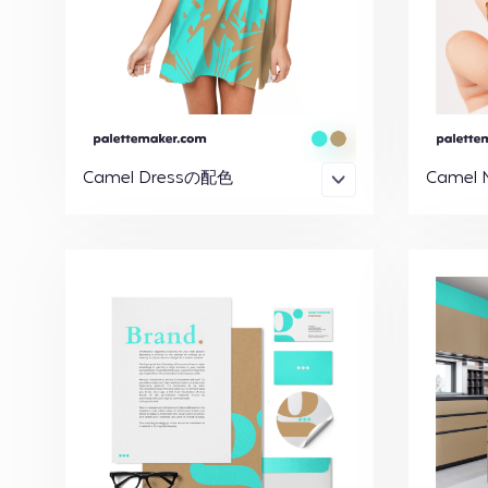
Camel Dressの配色
Camel 