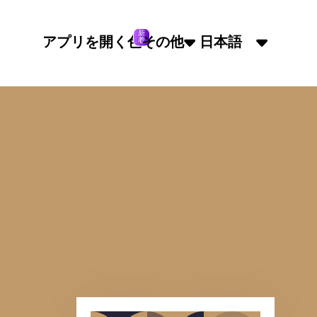
新
アプリを開く
色
その他
日本語
着