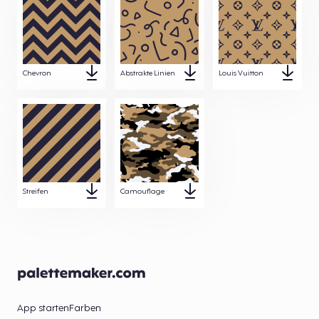
Chevron
Abstrakte Linien
Louis Vuitton
Streifen
Camouflage
App starten
Farben