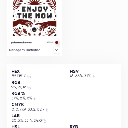
Mahogany Illustration
HEX
HSV
#5F1510
4°, 83%, 37%
RGB
95, 21, 16
RGB %
37%, 8%, 6%
CMYK
0.0, 77.9, 83.2, 62.7
LAB
20.5%, 33.4, 24.0
HSL
RYB