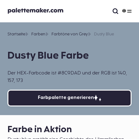
Startseite
Farben
Farbtöne von Grey
Dusty Blue
Dusty Blue Farbe
Der HEX-Farbcode ist #8C9DAD und der RGB ist 140,
157, 173
Farbpalette generieren
Farbe in Aktion