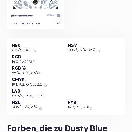
Dusty Blue Illustration
HEX
HSV
#8C9DAD
209°, 19%, 68%
RGB
140, 157, 173
RGB %
55%, 62%, 68%
CMYK
19.1, 9.2, 0.0, 32.2
LAB
63.8%, -3.6, -10.5
HSL
RYB
209°, 17%, 61%
140, 151, 173
Farben, die zu Dusty Blue