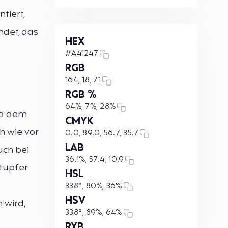
tiert,
ndet, das
HEX
#A41247
RGB
164, 18, 71
RGB %
64%, 7%, 28%
nd dem
CMYK
h wie vor
0.0, 89.0, 56.7, 35.7
LAB
uch bei
36.1%, 57.4, 10.9
btupfer
HSL
338°, 80%, 36%
HSV
 wird,
338°, 89%, 64%
RYB