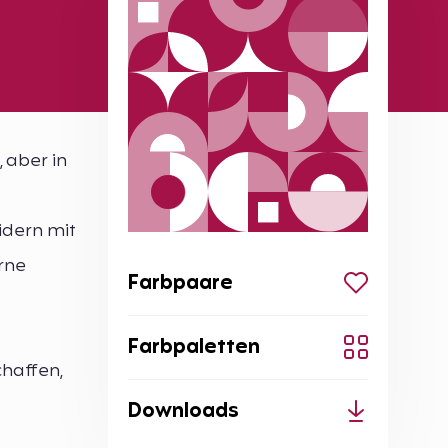
 aber in
idern mit
rne
Farbpaare
Farbpaletten
chaffen,
Downloads