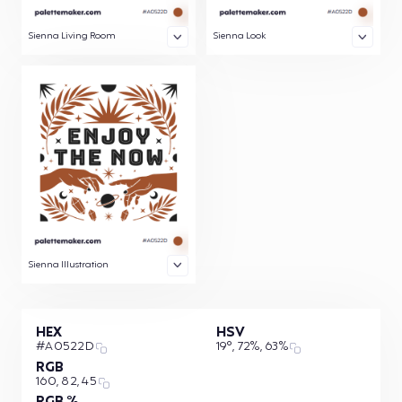
Sienna Living Room
Sienna Look
Sienna Illustration
HEX
HSV
#A0522D
19°, 72%, 63%
RGB
160, 82, 45