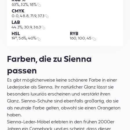
RGB %
63%, 32%, 18%
CMYK
0.0, 48.8, 71.9, 37.3
LAB
44.3%, 30.9, 36.3
HSL
RYB
19°, 56%, 40%
160, 100, 45
Farben, die zu Sienna
passen
Es gibt möglicherweise keine schönere Farbe in einer
Lederjacke als Sienna. Ihr natürlicher Glanz lässt sie
besonders luxuriös erscheinen und verstärkt ihren
Glanz. Sienna-Schuhe sind ebenfalls großartig, da sie
als neutrale Farbe gelten, obwohl sie einen Orangeton
haben.
Sienna-Leder-Möbel erlebten in den frühen 2000er
Jahren ein Comeback, und es scheint, dass dieser