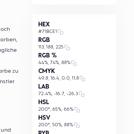
HEX
doch
#71BCE1
farben,
RGB
113, 188, 225
ngliche
RGB %
44%, 74%, 88%
CMYK
arbe zu
49.8, 16.4, 0.0, 11.8
nstler
LAB
72.4%, -16.7, -26.3
HSL
200°, 65%, 66%
HSV
200°, 50%, 88%
t und
RYB