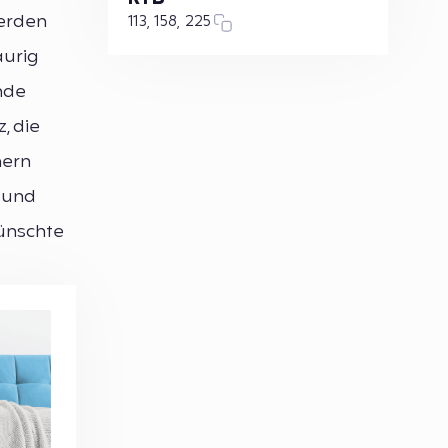
werden
113, 158, 225
aurig
nde
, die
mern
 und
wünschte