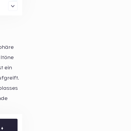
sphäre
altöne
t ein
fgreift.
 blasses
nde