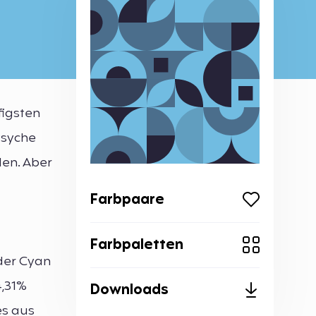
figsten
Psyche
len. Aber
Farbpaare
Farbpaletten
der Cyan
,31%
Downloads
es aus