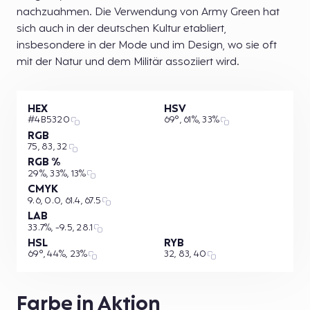
nachzuahmen. Die Verwendung von Army Green hat
sich auch in der deutschen Kultur etabliert,
insbesondere in der Mode und im Design, wo sie oft
mit der Natur und dem Militär assoziiert wird.
HEX
HSV
#4B5320
69°, 61%, 33%
RGB
75, 83, 32
RGB %
29%, 33%, 13%
CMYK
9.6, 0.0, 61.4, 67.5
LAB
33.7%, -9.5, 28.1
HSL
RYB
69°, 44%, 23%
32, 83, 40
Farbe in Aktion