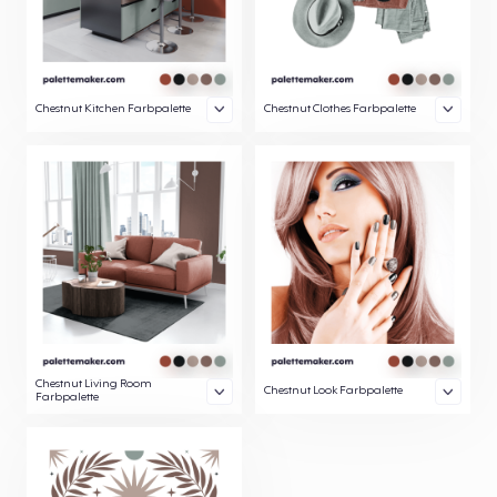
Chestnut Kitchen Farbpalette
Chestnut Clothes Farbpalette
Chestnut Living Room
Chestnut Look Farbpalette
Farbpalette