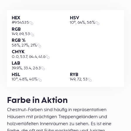
HEX
HSV
#954535
10°, 64%, 58%
RGB
149, 69, 53
RGB %
58%, 27%, 21%
CMYK
0.0, 53.7, 64.4, 41.6
LAB
39.9%, 33.4, 26.3
HSL
RYB
10°, 48%, 40%
149, 72, 53
Farbe in Aktion
Chestnut-Farben sind häufig in repräsentativen
Häusern mit prächtigen Treppengeländern und
holzvertäfelten Innenräumen zu sehen. Es ist eine