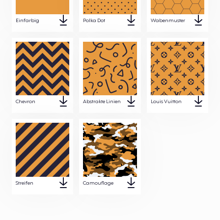
Einfarbig
Polka Dot
Wabenmuster
Chevron
Abstrakte Linien
Louis Vuitton
Streifen
Camouflage