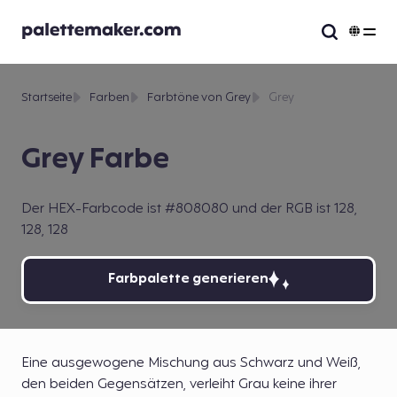
Startseite
Farben
Farbtöne von Grey
Grey
Grey Farbe
Der HEX-Farbcode ist #808080 und der RGB ist 128,
128, 128
Farbpalette generieren
Eine ausgewogene Mischung aus Schwarz und Weiß,
den beiden Gegensätzen, verleiht Grau keine ihrer