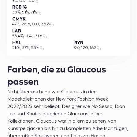
96, 130, 182
RGB %
38%, 51%, 71%
CMYK
47.3, 28.6, 0.0, 28.6
LAB
53.4%, -1.4, -31.6
HSL
RYB
216°, 37%, 55%
96, 120, 182
Farben, die zu Glaucous
passen
Nicht überraschend war Glaucous in den
Modekollektionen der New York Fashion Week
2022/2023 sehr beliebt. Designer wie No Sesso, Dion
Lee und Khaite integrierten Glaucous in ihre
Kollektionen. Glaucous war in allem zu sehen, von
Kunstpelzjacken bis hin zu kompletten Arbeitsanzügen,
übergroßen Strickwaren und Palazzo-Hosen.