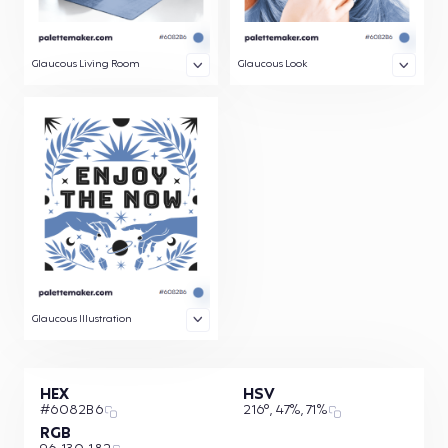
Glaucous Living Room
Glaucous Look
Glaucous Illustration
HEX
HSV
#6082B6
216°, 47%, 71%
RGB