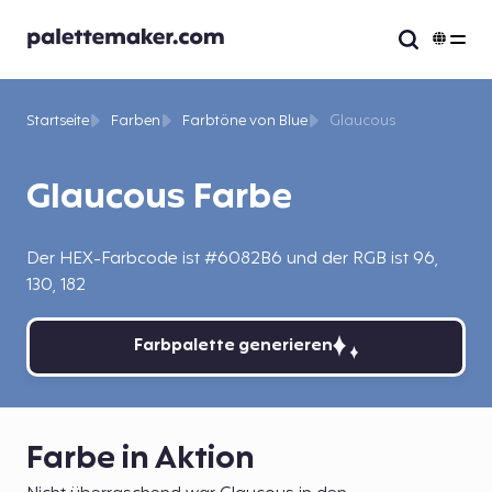
Startseite
Farben
Farbtöne von Blue
Glaucous
Glaucous Farbe
Der HEX-Farbcode ist #6082B6 und der RGB ist 96,
130, 182
Farbpalette generieren
Farbe in Aktion