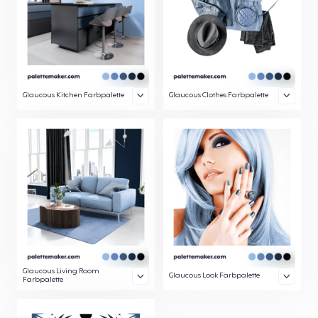
Glaucous Kitchen Farbpalette
Glaucous Clothes Farbpalette
Glaucous Living Room
Glaucous Look Farbpalette
Farbpalette