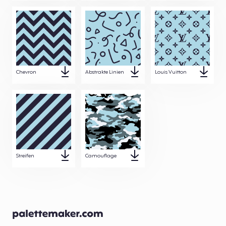
Chevron
Abstrakte Linien
Louis Vuitton
Streifen
Camouflage