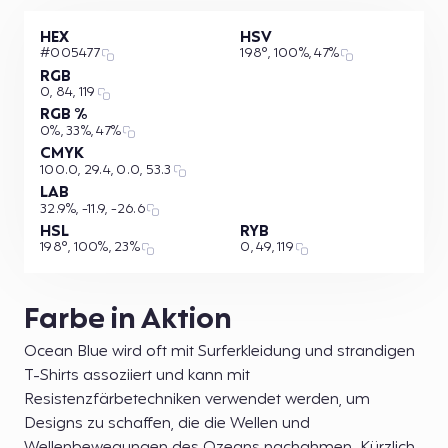
HEX
HSV
#005477
198°, 100%, 47%
RGB
0, 84, 119
RGB %
0%, 33%, 47%
CMYK
100.0, 29.4, 0.0, 53.3
LAB
32.9%, -11.9, -26.6
HSL
RYB
198°, 100%, 23%
0, 49, 119
Farbe in Aktion
Ocean Blue wird oft mit Surferkleidung und strandigen
T-Shirts assoziiert und kann mit
Resistenzfärbetechniken verwendet werden, um
Designs zu schaffen, die die Wellen und