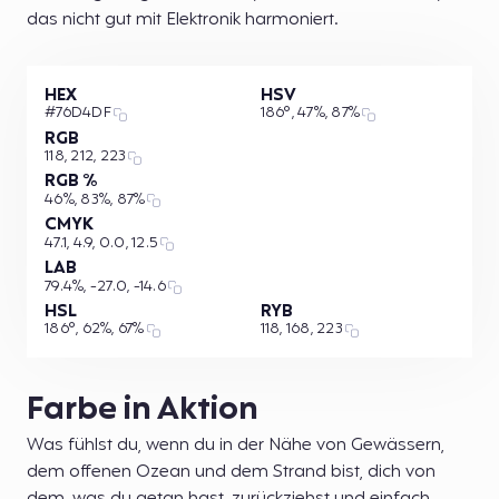
das nicht gut mit Elektronik harmoniert.
HEX
HSV
#76D4DF
186°, 47%, 87%
RGB
118, 212, 223
RGB %
46%, 83%, 87%
CMYK
47.1, 4.9, 0.0, 12.5
LAB
79.4%, -27.0, -14.6
HSL
RYB
186°, 62%, 67%
118, 168, 223
Farbe in Aktion
Was fühlst du, wenn du in der Nähe von Gewässern,
dem offenen Ozean und dem Strand bist, dich von