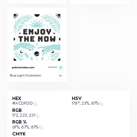
Blue Light Illustration
HEX
HSV
#ACDFDD
178°, 23%, 87%
RGB
172, 223, 221
RGB %
67%, 87%, 87%
CMYK