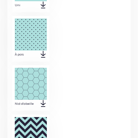
Uni
À pois
Nid d’abeille