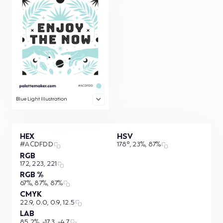
Blue Light Illustration
HEX
HSV
#ACDFDD
178°, 23%, 87%
RGB
172, 223, 221
RGB %
67%, 87%, 87%
CMYK
22.9, 0.0, 0.9, 12.5
LAB
85.2%, -17.3, -4.7