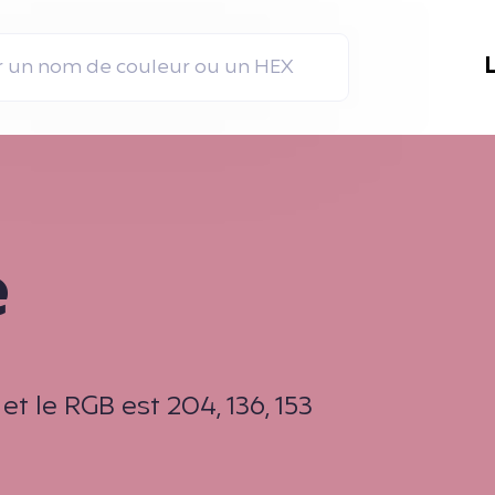
e
 le RGB est 204, 136, 153