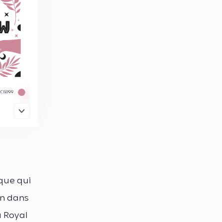
que qui
on dans
u Royal