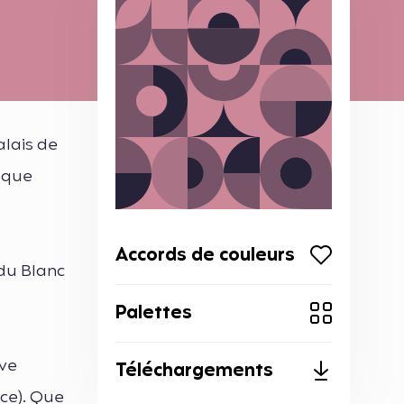
alais de
voque
Accords de couleurs
du Blanc
Palettes
uve
Téléchargements
uce). Que