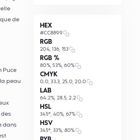
elle
tique de
HEX
#CC8899
RGB
204, 136, 153
RGB %
80%, 53%, 60%
n Puce
CMYK
 la peau
0.0, 33.3, 25.0, 20.0
LAB
64.2%, 28.5, 2.2
reux
HSL
 des
345°, 40%, 67%
HSV
ce dans
345°, 33%, 80%
est
RYB