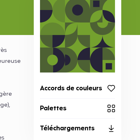
rès
leureuse
Accords de couleurs
égère
ge),
Palettes
Téléchargements
es