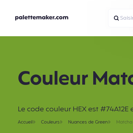
Couleur Mat
Le code couleur HEX est #74A12E et 
Accueil
Couleurs
Nuances de Green
Matcha