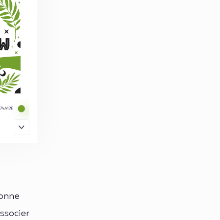
ionne
ssocier