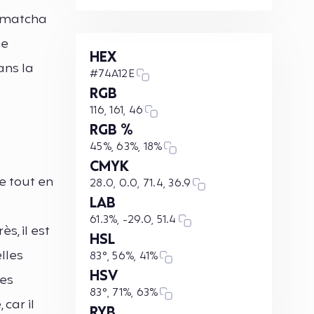
e matcha
me
HEX
ans la
#74A12E
RGB
116, 161, 46
RGB %
45%, 63%, 18%
CMYK
e tout en
28.0, 0.0, 71.4, 36.9
LAB
61.3%, -29.0, 51.4
s, il est
HSL
lles
83°, 56%, 41%
HSV
des
83°, 71%, 63%
 car il
RYB