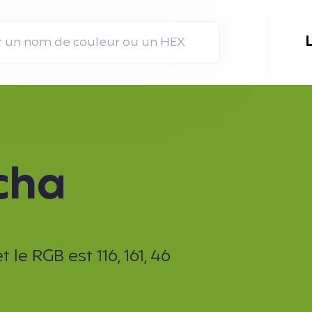
cha
le RGB est 116, 161, 46