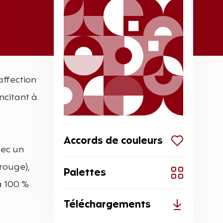
affection
ncitant à
Accords de couleurs
vec un
rouge),
Palettes
à 100 %
Téléchargements