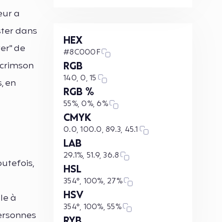
eur a
ster dans
HEX
er" de
#8C000F
 crimson
RGB
140, 0, 15
, en
RGB %
55%, 0%, 6%
CMYK
0.0, 100.0, 89.3, 45.1
LAB
29.1%, 51.9, 36.8
utefois,
HSL
354°, 100%, 27%
HSV
le à
354°, 100%, 55%
personnes
RYB