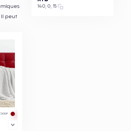
namiques
140, 0, 15
 Il peut