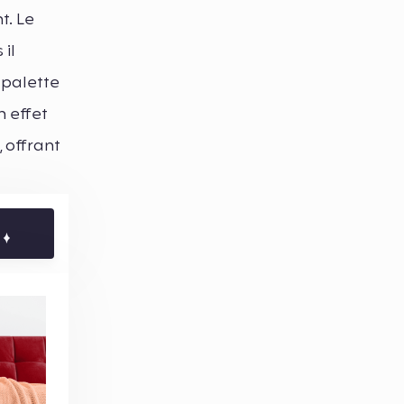
t. Le
il
 palette
n effet
 offrant