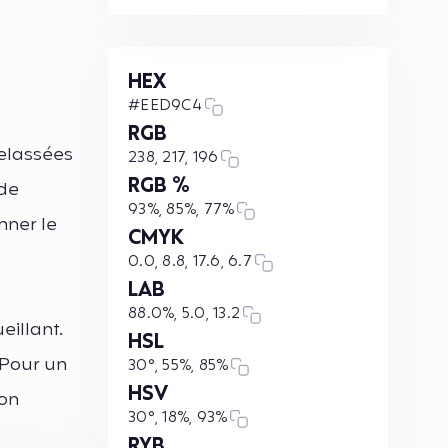
HEX
#EED9C4
RGB
elassées
238, 217, 196
RGB %
 de
93%, 85%, 77%
nner le
CMYK
0.0, 8.8, 17.6, 6.7
LAB
88.0%, 5.0, 13.2
eillant.
HSL
 Pour un
30°, 55%, 85%
HSV
son
30°, 18%, 93%
RYB