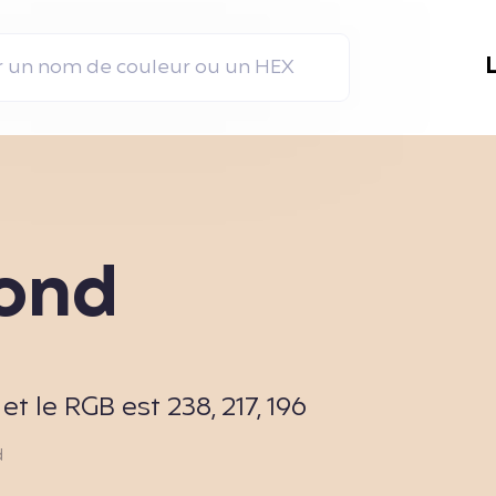
mond
 le RGB est 238, 217, 196
d