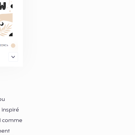
ou
 inspiré
tel comme
ment