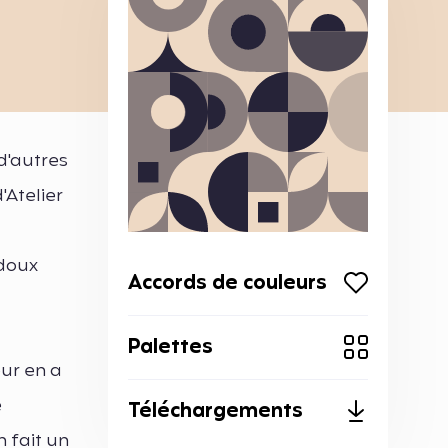
d'autres
'Atelier
 doux
Accords de couleurs
Palettes
ur en a
e
Téléchargements
n fait un