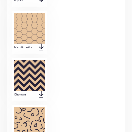
À pois
Nid d’abeille
Chevron