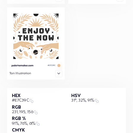
Tan Illustration
HEX
HSV
#E7C39C
31°, 32%, 91%
RGB
231, 195, 156
RGB %
91%, 76%, 61%
CMYK