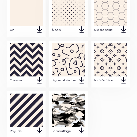
Uni
À pois
Nid d’abeille
Chevron
Lignes abstraites
Louis Vuitton
Rayures
Camouflage