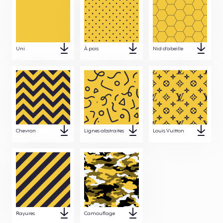
Uni
À pois
Nid d’abeille
Chevron
Lignes abstraites
Louis Vuitton
Rayures
Camouflage