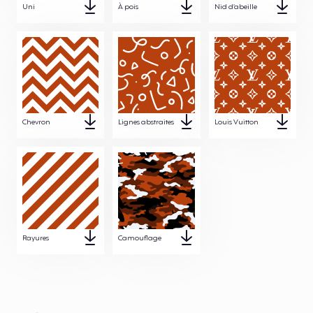
Uni
À pois
Nid d’abeille
Chevron
Lignes abstraites
Louis Vuitton
Rayures
Camouflage