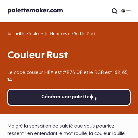
Accueil
Couleurs
Nuances de Red
Rust
Couleur Rust
Le code couleur HEX est #B7410E et le RGB est 183, 65,
14
Générer une palette
Malgré la sensation de saleté que vous pourriez
ressentir en entendant le mot rouille, la couleur rouille