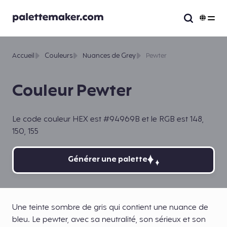
Accueil
Couleurs
Nuances de Grey
Pewter
Couleur Pewter
Le code couleur HEX est #94969B et le RGB est 148,
150, 155
Générer une palette
Une teinte sombre de gris qui contient une nuance de
bleu. Le pewter, avec sa neutralité, son sérieux et son