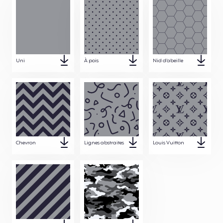
Uni
À pois
Nid d’abeille
Chevron
Lignes abstraites
Louis Vuitton