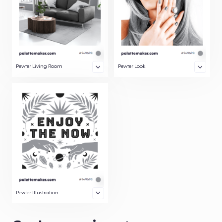
Pewter Living Room
Pewter Look
Pewter Illustration