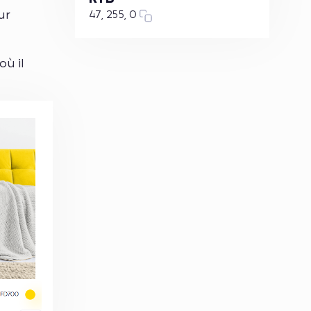
ur
47, 255, 0
ù il