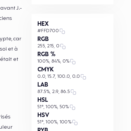
avant J.-
nciens
HEX
#FFD700
ypte, car
RGB
255, 215, 0
soi et à
RGB %
 était et
100%, 84%, 0%
CMYK
0.0, 15.7, 100.0, 0.0
LAB
87.5%, 2.9, 86.5
HSL
l
51°, 100%, 50%
HSV
risés
51°, 100%, 100%
ouleur
RYB