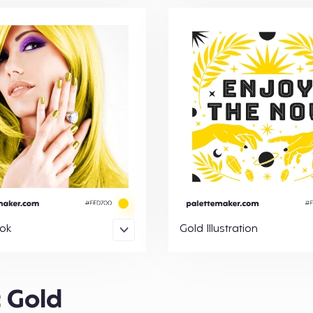
ok
Gold Illustration
c Gold