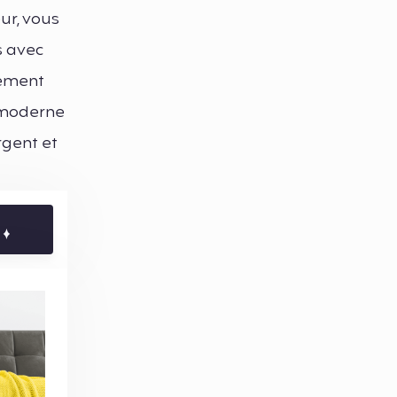
ur, vous
s avec
alement
e moderne
rgent et