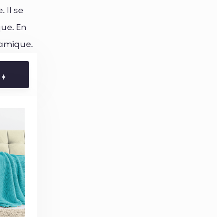
 Il se
ue. En
namique.