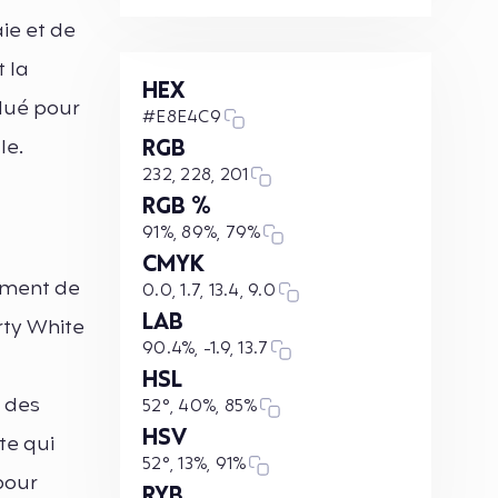
ie et de
 la
HEX
olué pour
#E8E4C9
le.
RGB
232, 228, 201
RGB %
91%, 89%, 79%
CMYK
timent de
0.0, 1.7, 13.4, 9.0
LAB
rty White
90.4%, -1.9, 13.7
HSL
c des
52°, 40%, 85%
HSV
te qui
52°, 13%, 91%
 pour
RYB