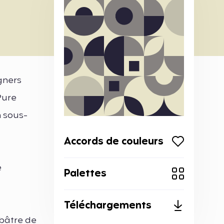
igners
Pure
n sous-
Accords de couleurs
e
Palettes
Téléchargements
lbâtre de