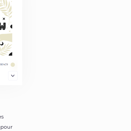
es
 pour