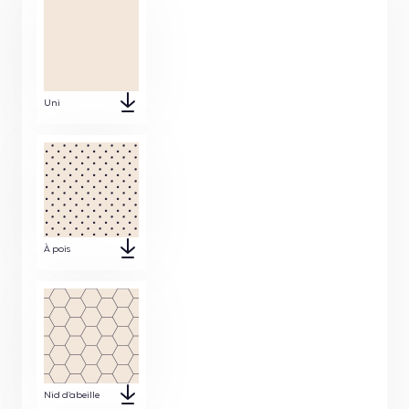
Uni
À pois
Nid d’abeille