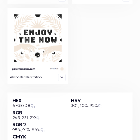
Alabaster Illustration
HEX
HSV
#F3E7DB
30°, 10%, 95%
RGB
243, 231, 219
RGB %
95%, 91%, 86%
CMYK