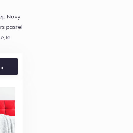
eep Navy
rs pastel
, le