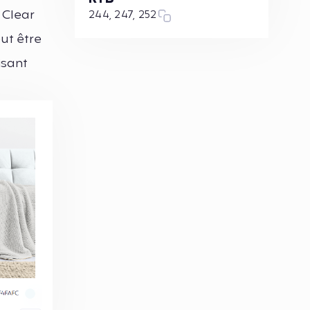
 Clear
244, 247, 252
eut être
isant