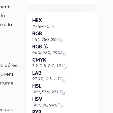
ements
 du
HEX
é à la
#F4FAFC
RGB
244, 250, 252
RGB %
96%, 98%, 99%
CMYK
onsidérée
3.2, 0.8, 0.0, 1.2
LAB
euvent
97.9%, -1.8, -1.7
ostume
HSL
195°, 57%, 97%
HSV
195°, 3%, 99%
er dans
RYB