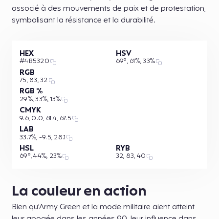
associé à des mouvements de paix et de protestation,
symbolisant la résistance et la durabilité.
HEX
HSV
#4B5320
69°, 61%, 33%
RGB
75, 83, 32
RGB %
29%, 33%, 13%
CMYK
9.6, 0.0, 61.4, 67.5
LAB
33.7%, -9.5, 28.1
HSL
RYB
69°, 44%, 23%
32, 83, 40
La couleur en action
Bien qu'Army Green et la mode militaire aient atteint