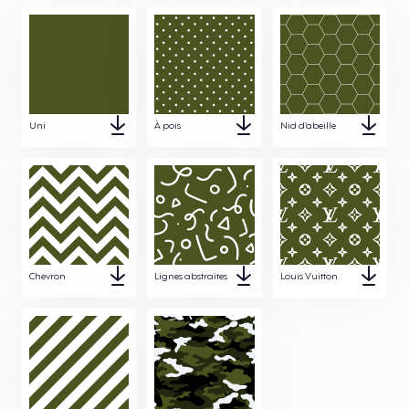
Uni
À pois
Nid d’abeille
Chevron
Lignes abstraites
Louis Vuitton