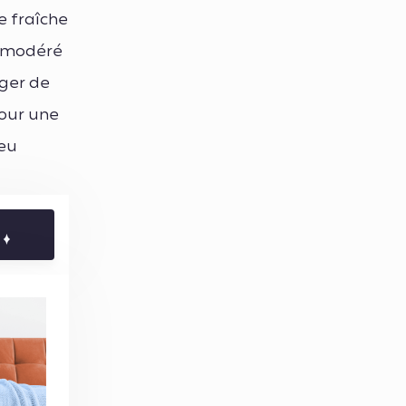
e fraîche
u modéré
ger de
Pour une
leu