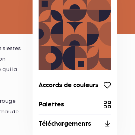
s siestes
Son
 qui la
Accords de couleurs
 rouge
Palettes
 chaude
Téléchargements