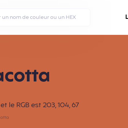
acotta
t le RGB est 203, 104, 67
cotta