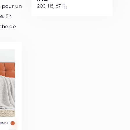
e pour un
203, 118, 67
e. En
uche de