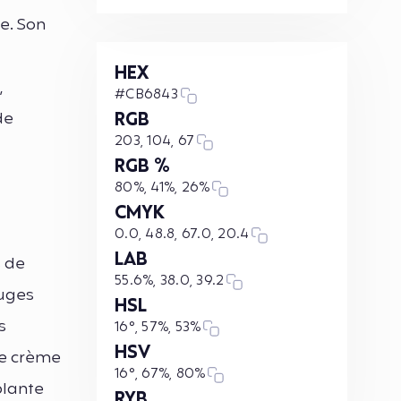
re. Son
t
HEX
,
#CB6843
de
RGB
203, 104, 67
RGB %
80%, 41%, 26%
CMYK
0.0, 48.8, 67.0, 20.4
LAB
s de
55.6%, 38.0, 39.2
ouges
HSL
s
16°, 57%, 53%
HSV
de crème
16°, 67%, 80%
plante
RYB