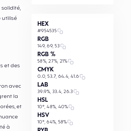
solidité,
 utilisé
HEX
#954535
RGB
149, 69, 53
RGB %
58%, 27%, 21%
s et des
CMYK
0.0, 53.7, 64.4, 41.6
LAB
ron avec
39.9%, 33.4, 26.3
grent la
HSL
orées, et
10°, 48%, 40%
HSV
 nuance
10°, 64%, 58%
té à
RYB