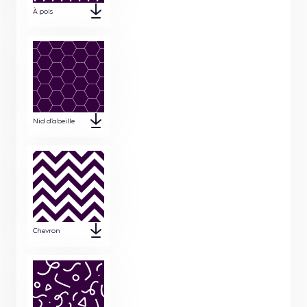
À pois
Nid d’abeille
Chevron