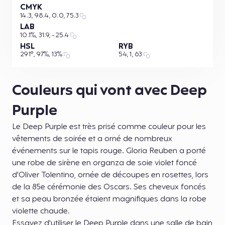
CMYK
14.3, 98.4, 0.0, 75.3
LAB
10.1%, 31.9, -25.4
HSL
RYB
291°, 97%, 13%
54, 1, 63
Couleurs qui vont avec Deep
Purple
Le Deep Purple est très prisé comme couleur pour les
vêtements de soirée et a orné de nombreux
événements sur le tapis rouge. Gloria Reuben a porté
une robe de sirène en organza de soie violet foncé
d'Oliver Tolentino, ornée de découpes en rosettes, lors
de la 85e cérémonie des Oscars. Ses cheveux foncés
et sa peau bronzée étaient magnifiques dans la robe
violette chaude.
Essayez d'utiliser le Deep Purple dans une salle de bain