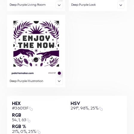
Deep Purple Living Room
Deep Purple Look
Deep Purple Illustration
HEX
HSV
#36013F
291°, 98%, 25%
RGB
54, 1, 63
RGB %
21%, 0%, 25%