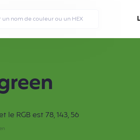
rgreen
 le RGB est 78, 143, 56
en