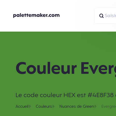
Couleur Eve
Le code couleur HEX est #4E8F38 et
Accueil
Couleurs
Nuances de Green
Evergre