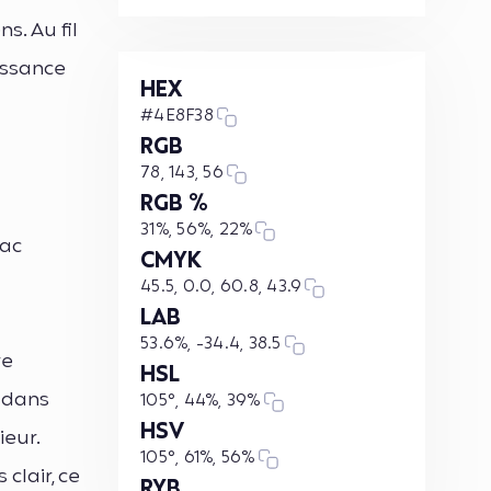
s. Au fil
aissance
HEX
#4E8F38
RGB
78, 143, 56
RGB %
31%, 56%, 22%
sac
CMYK
45.5, 0.0, 60.8, 43.9
LAB
53.6%, -34.4, 38.5
re
HSL
 dans
105°, 44%, 39%
HSV
ieur.
105°, 61%, 56%
clair, ce
RYB