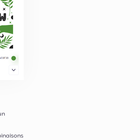
un
binaisons