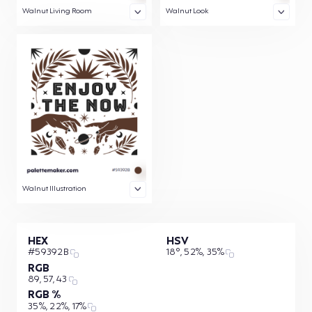
Walnut Living Room
Walnut Look
Walnut Illustration
HEX
HSV
#59392B
18°, 52%, 35%
RGB
89, 57, 43
RGB %
35%, 22%, 17%