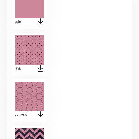
無地
水玉
ハニカム