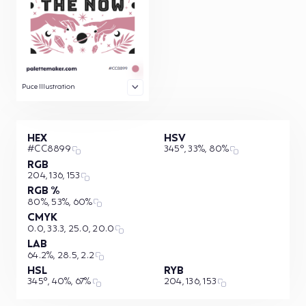
Puce Illustration
HEX
HSV
#CC8899
345°, 33%, 80%
RGB
204, 136, 153
RGB %
80%, 53%, 60%
CMYK
0.0, 33.3, 25.0, 20.0
LAB
64.2%, 28.5, 2.2
HSL
RYB
345°, 40%, 67%
204, 136, 153