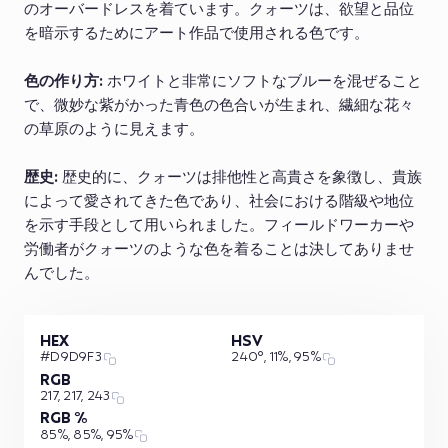
のオーバードレスを着ています。クォーツは、欲望と品位
を暗示するためにアート作品で使用される色です。
色の作り方:
ホワイトと非常にソフトなブルーを混ぜること
で、微妙な紫がかった青色の色合いが生まれ、繊細な花々
の草原のように見えます。
歴史:
歴史的に、クォーツは排他性と高貴さを象徴し、貴族
によって愛されてきた色であり、社会における階級や地位
を示す手段として用いられました。フィールドワーカーや
労働者がクォーツのような色を着ることは決してありませ
んでした。
HEX
HSV
#D9D9F3
240°, 11%, 95%
RGB
217, 217, 243
RGB %
85%, 85%, 95%