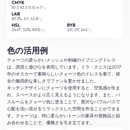
CMYK
10.7, 10.7, 0.0, 4.7
LAB
87.3%, 3.7, -12.8
HSL
RYB
240°, 52%, 90%
217, 217, 243
色の活用例
クォーツの柔らかいメッシュや刺繍のイブニングドレス
は、誘惑と遊び心を表現しています。ミラ・クニスは2017
年のオスカーで素晴らしいクォーツ色のドレスを着て、彼
女の魅惑的な美しさでファンを驚かせました。
キッチンデザインにクォーツを使用すると、空気感が生ま
れ、スペースがより広く見えるようになります。また、バ
スルームをクォーツ色に塗ることで、贅沢なバブルバスで
心配を洗い流せるリラックスした空間を作ることができま
す。クォーツは、特に柔らかいトーンの家具や装飾品と組
み合わせることで、優雅さを引き立てます。